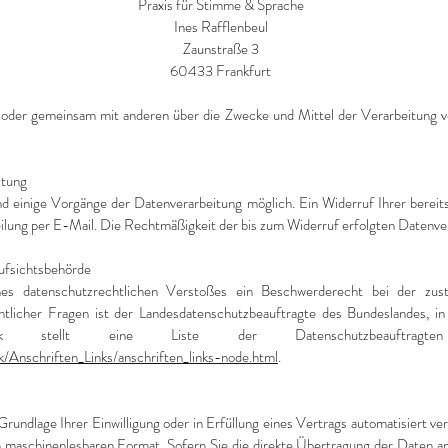
Praxis für Stimme & Sprache
Ines Rafflenbeul
Zaunstraße 3
60433 Frankfurt
ein oder gemeinsam mit anderen über die Zwecke und Mittel der Verarbeitun
itung
nd einige Vorgänge der Datenverarbeitung möglich. Ein Widerruf Ihrer bereits e
ilung per E-Mail. Die Rechtmäßigkeit der bis zum Widerruf erfolgten Datenve
ufsichtsbehörde
nes datenschutzrechtlichen Verstoßes ein Beschwerderecht bei der zust
htlicher Fragen ist der Landesdatenschutzbeauftragte des Bundeslandes, 
k stellt eine Liste der Datenschutzbeauftragte
/Anschriften_Links/anschriften_links-node.html
.
Grundlage Ihrer Einwilligung oder in Erfüllung eines Vertrags automatisiert ve
nem maschinenlesbaren Format. Sofern Sie die direkte Übertragung der Daten a