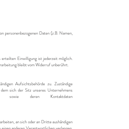
g von personenbezogenen Daten (z.B. Namen,
rteilten Einwilligung ist jederzeit möglich.
rarbeitung bleibt vom Widerruf unberührt.
ändigen Aufsichtsbehörde zu. Zuständige
in dem sich der Sitz unseres Unternehmens
n sowie deren Kontaktdaten
rarbeiten, an sich oder an Dritte aushändigen
n einen anderen Verantwortlichen verlangen,