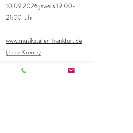
10.09.2026
jeweils 19:00-
21:00 Uhr
www.musikatelier-frankfurt.de
(Lena Kreutz)
Mobile Logopädie für Kinder
Bad Homburg (Catharina
Turwitt)
© 2026 by klang(t)raum.