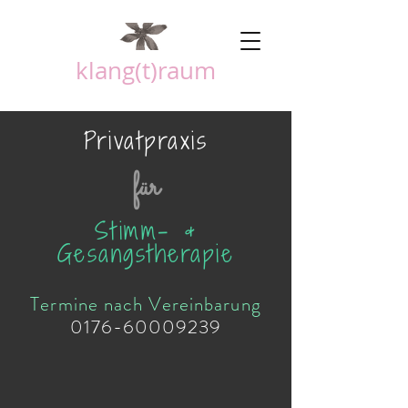
klang(t)raum
Privatpraxis
für
Stimm- &
Gesangstherapie
Termine nach Vereinbarung
0176-60009239